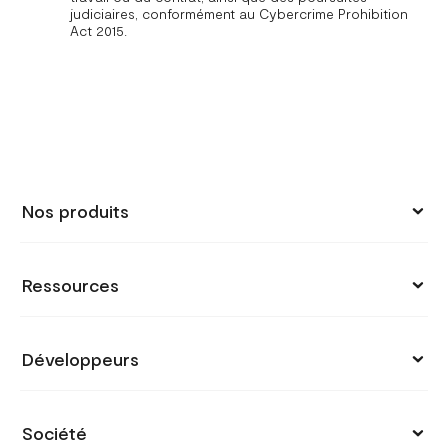
judiciaires, conformément au Cybercrime Prohibition
Act 2015.
Nos produits
Collecter les paiements
Ressources
Envoyer de l'argent
Tarification
Store
Développeurs
Support
Liens de paiement
Documentation API
Blog
Société
Factures